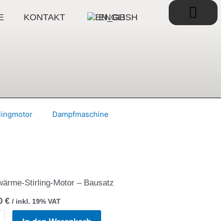
War
E
KONTAKT
ENGLISH
rlingmotor
Dampfmaschine
ärme-Stirling-Motor – Bausatz
00
€
/ inkl. 19% VAT
A