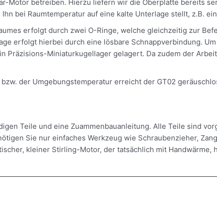
ar-Motor betreiben. Hierzu liefern wir die Oberplatte bereits s
Ihn bei Raumtemperatur auf eine kalte Unterlage stellt, z.B. e
umes erfolgt durch zwei O-Ringe, welche gleichzeitig zur Befe
e erfolgt hierbei durch eine lösbare Schnappverbindung. Um 
n Präzisions-Miniaturkugellager gelagert. Da zudem der Arbeits
 bzw. der Umgebungstemperatur erreicht der GT02 geräuschlo
digen Teile und eine Zuammenbauanleitung. Alle Teile sind vorg
igen Sie nur einfaches Werkzeug wie Schraubenzieher, Zang
tischer, kleiner Stirling-Motor, der tatsächlich mit Handwärme,