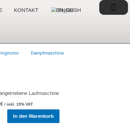
War
E
KONTAKT
ENGLISH
rlingmotor
Dampfmaschine
angetriebene Laufmaschine
0
€
/ inkl. 19% VAT
dbeest
In den Warenkorb
tz