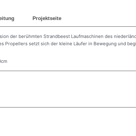
Meng
eitung
Projektseite
ersion der berühmten Strandbeest Laufmaschinen des niederlän
 Propellers setzt sich der kleine Läufer in Bewegung und begi
0cm