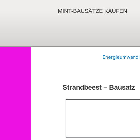
Zum
Inhalt
MINT-BAUSÄTZE KAUFEN
springen
Energieumwand
Strandbeest – Bausatz