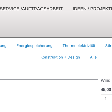
SERVICE /AUFTRAGSARBEIT
IDEEN / PROJEKT
lung
Energiespeicherung
Thermoelektrizität
Sti
Konstruktion + Design
Alle
Wind 
45,0
Stran
-
Bausa